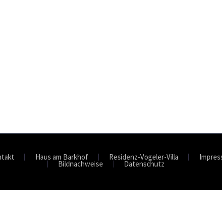
takt
Haus am Barkhof
Residenz-Vogeler-Villa
Impres
Bildnachweise
Datenschutz