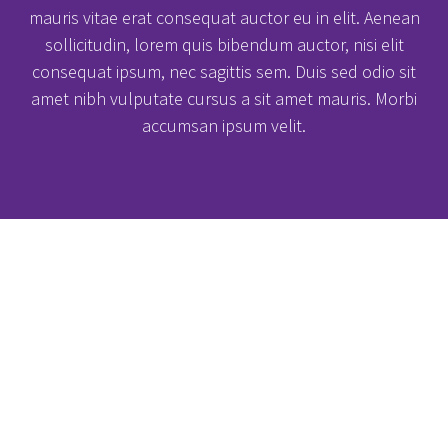
mauris vitae erat consequat auctor eu in elit. Aenean
sollicitudin, lorem quis bibendum auctor, nisi elit
consequat ipsum, nec sagittis sem. Duis sed odio sit
amet nibh vulputate cursus a sit amet mauris. Morbi
accumsan ipsum velit.