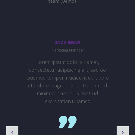
JACK BEAR
Marketing Manager
Lorem ipsum dolor sit amet,
consectetur adipisicing elit, sed do
eiusmod tempor incididunt ut labore
et dolore magna aliqua. Ut enim ad
minim veniam, quis nostrud
exercitation ullamco