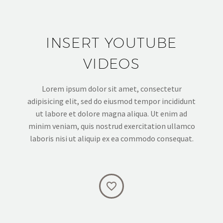
INSERT YOUTUBE
VIDEOS
Lorem ipsum dolor sit amet, consectetur
adipisicing elit, sed do eiusmod tempor incididunt
ut labore et dolore magna aliqua. Ut enim ad
minim veniam, quis nostrud exercitation ullamco
laboris nisi ut aliquip ex ea commodo consequat.

