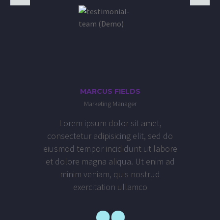
MARCUS FIELDS
Marketing Manager
Lorem ipsum dolor sit amet,
consectetur adipisicing elit, sed do
eiusmod tempor incididunt ut labore
et dolore magna aliqua. Ut enim ad
minim veniam, quis nostrud
exercitation ullamco